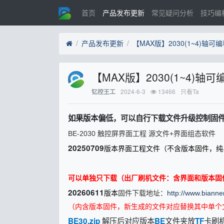
首页
产品发布更新
常见疑问分析
技巧编
产品发布更新
【MAX版】2030(1~4
2024-6-3
13466
只看Ta
钇控王工
如果版本偏低，可以自行下载文件升级控制固件
BE-2030 触控屏界面工程 源文件+界面组态软件
20250709
版本界面工程文件（不含版本固件，纯
可以单独只下载（出厂刷机文件：含界面和版本固
20260611
版本
固件下载地址：
http://www.biann
（内含版本固件，新生成的文件对应替换其中
单个
解压后对应版本
文件夹放
卡刷
BE30.zip
BE
TF