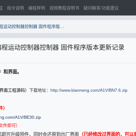
程
指令说明
编程样例
视频教程说明书
疑问解答/功能建议
【MAX版】2030(1~4)轴可编程运动控制器控制器 固件程序版本更新记录
)轴可编程运动控制器控制器 固件程序版本更新记录
 和界面。
界面
工程源码
）
下载地址：
http://www.bianneng.com/A1V/BN7.6.zip
件
）
eng.com/A1V/BE30.zip
文件
即可）
机即可升级固件，同时会还原到出厂界面
（已经修改过界面的，可以