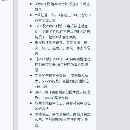
30款31款 给画面增加 设备加工动态
效果
Y轴往返一次，X各前进100，达到中
点时全部回零
（23款29款31款）Y电机做往返运
动 ，判断Y坐标,在不停止Y轴运动的
情况下，控制X轴运动 案例
编程软件如何设置，英文界面，日
文，韩文，越南文，泰文，等多个语
言
【MAX版】2031(1~4)轴可编程运动
控制器控制器 固件程序版本更新记
录
变量如何设置小数位， 变量输入框
大于65535的数，变量如何设置3位
4位小数
BN4.6编译完刷机部分图片提示错误
Error code= 解决办法
取两个限位中心点，并移动到中心位
置的方法
两线感应开关怎么接线，两线开关怎
么用，三线NPN型常开接近开关接
线。