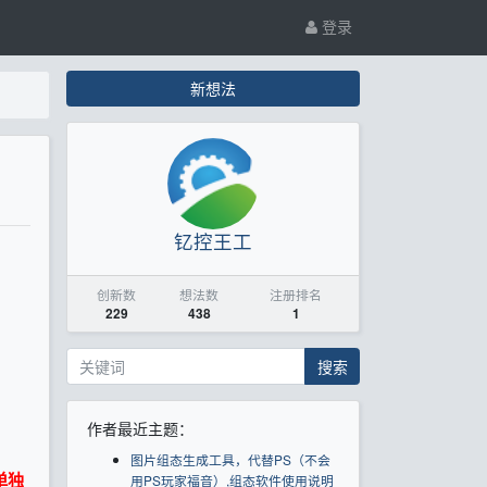
登录
新想法
钇控王工
创新数
想法数
注册排名
229
438
1
搜索
作者最近主题：
图片组态生成工具，代替PS（不会
单独
用PS玩家福音）,组态软件使用说明