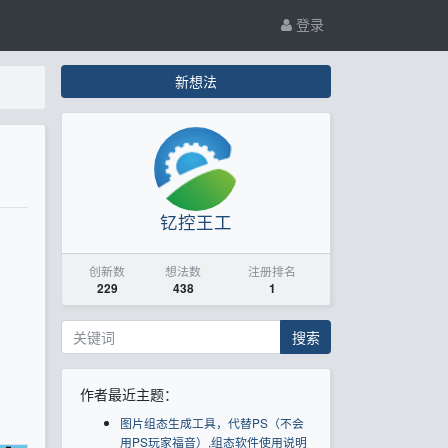
登录
新想法
钇控王工
创新数
想法数
注册排名
229
438
1
搜索
作者最近主题：
图片组态生成工具，代替PS（不会
用PS玩家福音）,组态软件使用说明