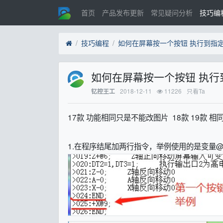
首页
产品发布更新
常见疑问分析
技巧编
技巧编程
如何在屏幕按一个按钮 执行到指
如何在屏幕按一个按钮 执
2018-12-11
11226
只看Ta
钇控王工
17款 功能相同只是不能改图片 18款 19款 相
1.在程序结尾加两行指令，举例使用的是变量@