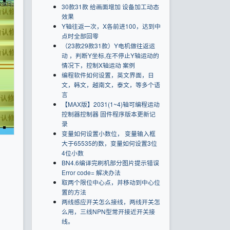
30款31款 给画面增加 设备加工动态
效果
Y轴往返一次，X各前进100，达到中
点时全部回零
（23款29款31款）Y电机做往返运
动 ，判断Y坐标,在不停止Y轴运动的
情况下，控制X轴运动 案例
编程软件如何设置，英文界面，日
文，韩文，越南文，泰文，等多个语
言
【MAX版】2031(1~4)轴可编程运动
控制器控制器 固件程序版本更新记
录
变量如何设置小数位， 变量输入框
大于65535的数，变量如何设置3位
4位小数
BN4.6编译完刷机部分图片提示错误
Error code= 解决办法
取两个限位中心点，并移动到中心位
置的方法
两线感应开关怎么接线，两线开关怎
么用，三线NPN型常开接近开关接
线。