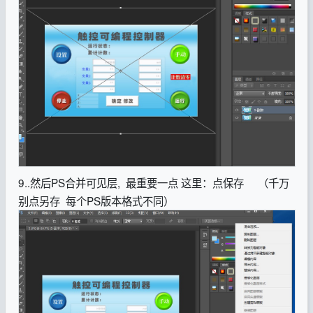
9..然后PS合并可见层, 最重要一点 这里：点保存 （千万
别点另存 每个PS版本格式不同）